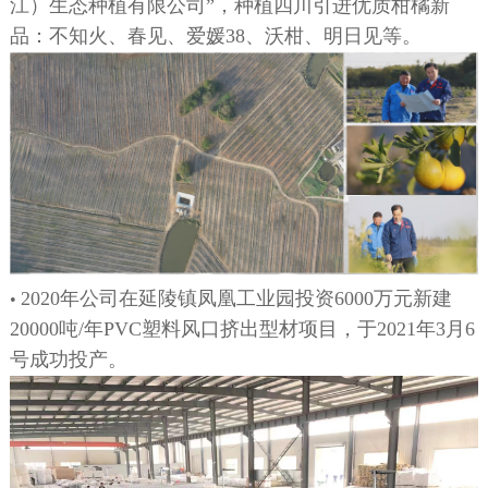
江）生态种植有限公司”，种植四川引进优质柑橘新
品：不知火、春见、爱媛38、沃柑、明日见等。
2020年公司在延陵镇凤凰工业园投资6000万元新建
•
20000吨/年PVC塑料风口挤出型材项目，于2021年3月6
号成功投产。