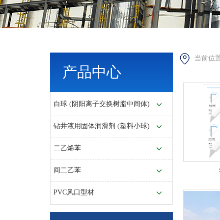
当前位置
产品中心
白球 (阴阳离子交换树脂中间体)
钻井液用固体润滑剂 (塑料小球)
二乙烯苯
间二乙苯
PVC风口型材