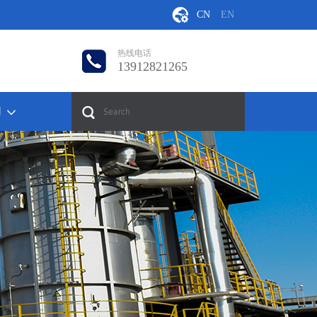
CN
EN
热线电话
13912821265
们